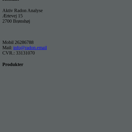
Aktiv Radon Analyse
Ærtevej 15
2700 Brønshøj
Mobil 26286788
Mail:
info@radon.email
CVR.: 33131070
Produkter