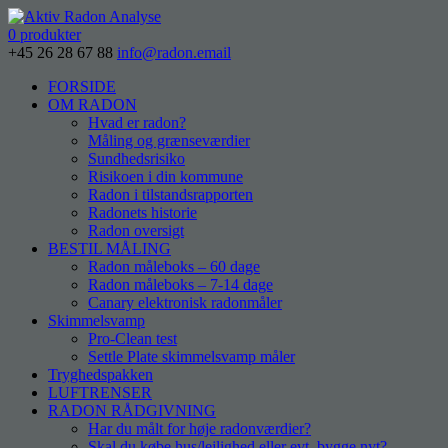
0 produkter
+45 26 28 67 88
info@radon.email
FORSIDE
OM RADON
Hvad er radon?
Måling og grænseværdier
Sundhedsrisiko
Risikoen i din kommune
Radon i tilstandsrapporten
Radonets historie
Radon oversigt
BESTIL MÅLING
Radon måleboks – 60 dage
Radon måleboks – 7-14 dage
Canary elektronisk radonmåler
Skimmelsvamp
Pro-Clean test
Settle Plate skimmelsvamp måler
Tryghedspakken
LUFTRENSER
RADON RÅDGIVNING
Har du målt for høje radonværdier?
Skal du købe hus/lejlighed eller evt. bygge nyt?