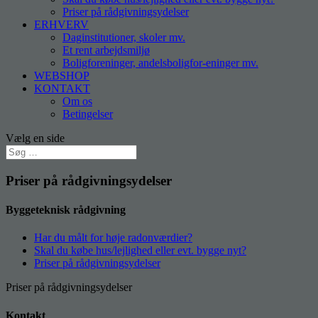
Priser på rådgivningsydelser
ERHVERV
Daginstitutioner, skoler mv.
Et rent arbejdsmiljø
Boligforeninger, andelsboligfor-eninger mv.
WEBSHOP
KONTAKT
Om os
Betingelser
Vælg en side
Priser på rådgivningsydelser
Byggeteknisk rådgivning
Har du målt for høje radonværdier?
Skal du købe hus/lejlighed eller evt. bygge nyt?
Priser på rådgivningsydelser
Priser på rådgivningsydelser
Kontakt