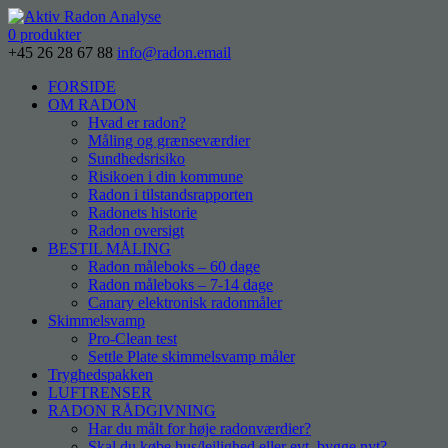
0 produkter
+45 26 28 67 88
info@radon.email
FORSIDE
OM RADON
Hvad er radon?
Måling og grænseværdier
Sundhedsrisiko
Risikoen i din kommune
Radon i tilstandsrapporten
Radonets historie
Radon oversigt
BESTIL MÅLING
Radon måleboks – 60 dage
Radon måleboks – 7-14 dage
Canary elektronisk radonmåler
Skimmelsvamp
Pro-Clean test
Settle Plate skimmelsvamp måler
Tryghedspakken
LUFTRENSER
RADON RÅDGIVNING
Har du målt for høje radonværdier?
Skal du købe hus/lejlighed eller evt. bygge nyt?