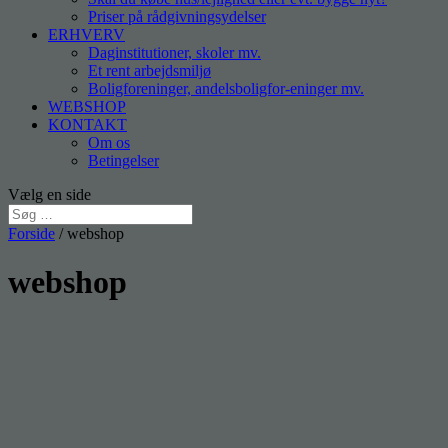
Priser på rådgivningsydelser
ERHVERV
Daginstitutioner, skoler mv.
Et rent arbejdsmiljø
Boligforeninger, andelsboligfor-eninger mv.
WEBSHOP
KONTAKT
Om os
Betingelser
Vælg en side
Forside
/ webshop
webshop