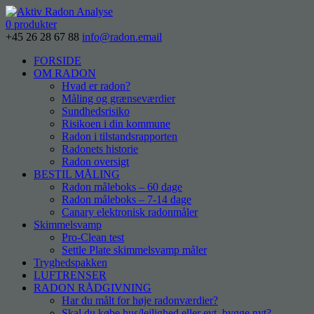
0 produkter
+45 26 28 67 88
info@radon.email
FORSIDE
OM RADON
Hvad er radon?
Måling og grænseværdier
Sundhedsrisiko
Risikoen i din kommune
Radon i tilstandsrapporten
Radonets historie
Radon oversigt
BESTIL MÅLING
Radon måleboks – 60 dage
Radon måleboks – 7-14 dage
Canary elektronisk radonmåler
Skimmelsvamp
Pro-Clean test
Settle Plate skimmelsvamp måler
Tryghedspakken
LUFTRENSER
RADON RÅDGIVNING
Har du målt for høje radonværdier?
Skal du købe hus/lejlighed eller evt. bygge nyt?