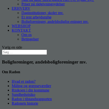
Priser på rådgivningsydelser
ERHVERV
Daginstitutioner, skoler mv.
Et rent arbejdsmiljø
Boligforeninger, andelsboligfor-eninger mv.
WEBSHOP
KONTAKT
Om os
Betingelser
Vælg en side
Boligforeninger, andelsboligforeninger mv.
Om Radon
Hvad er radon?
Måling og grænseværdier
Risikoen i din kommune
Sundhedsrisiko
Radon i tilstandsrapporten
Radonets historie